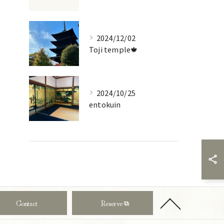
2024/12/02
Toji temple🍁
2024/10/25
entokuin
Contact
Reserve