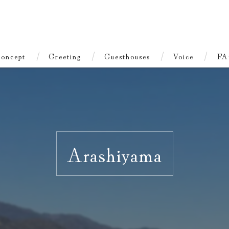
oncept
Greeting
Guesthouses
Voice
FA
Arashiyama