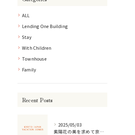
ALL
Lending One Building
Stay
With Children
Townhouse
Family
Recent Posts
2025/05/03
紫陽花の美を求めて京都散策