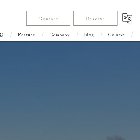
Contact
Reserve
Q
Feature
Company
Blog
Column
Renting One Building
Stay
With Children
Townhouse
Family