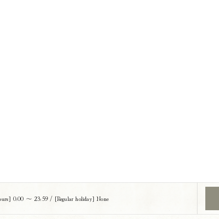
hours] 0:00 〜 23:59 / [Regular holiday] None