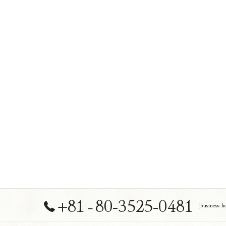
+81‐80-3525-0481
[business 