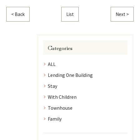
< Back
List
Next >
Categories
ALL
Lending One Building
Stay
With Children
Townhouse
Family