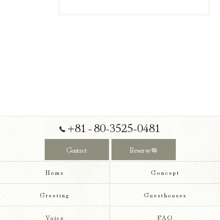
+81‐80-3525-0481
Contact
Reserve
Home
Concept
Greeting
Guesthouses
Voice
FAQ