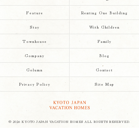
Feature
Renting One Building
Stay
With Children
Townhouse
Family
Company
Blog
Column
Contact
Privacy Policy
Site Map
© 2026 KYOTO JAPAN VACATION HOMES ALL RIGHTS RESERVED.