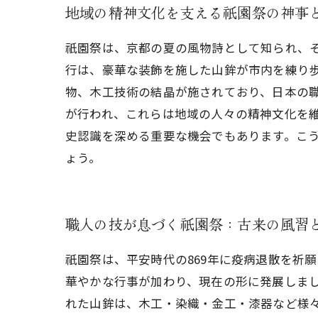
地域の精神文化を支える祇園祭の神事
祇園祭は、京都の夏の風物詩として知られ、そ
行は、豪華な装飾を施した山鉾が市内を練り歩
物、木工技術の結晶が施されており、日本の
が行われ、これらは地域の人々の精神文化を
史認識を深める重要な機会でもあります。こ
ょう。
職人の技が息づく祇園祭：古来の風習
祇園祭は、平安時代の869年に疫病退散を祈
華やかな行事が加わり、現在の形に発展しま
れた山鉾は、木工・染織・金工・漆器など様