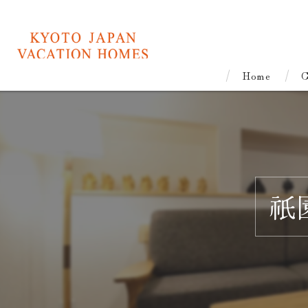
Home
C
祇