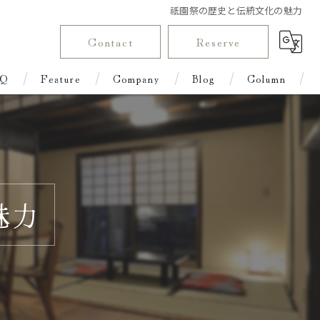
祇園祭の歴史と伝統文化の魅力
Contact
Reserve
Q
Feature
Company
Blog
Column
Renting One Building
Stay
With Children
魅力
Townhouse
Family