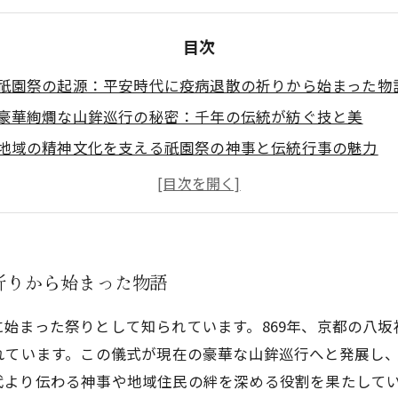
目次
祇園祭の起源：平安時代に疫病退散の祈りから始まった物
豪華絢爛な山鉾巡行の秘密：千年の伝統が紡ぐ技と美
地域の精神文化を支える祇園祭の神事と伝統行事の魅力
職人の技が息づく祇園祭：古来の風習と現代の融合
祇園祭が伝える歴史的文化遺産の価値と観光としての楽し
単なる祭りを超えて：祇園祭が今も地域に根付く理由
未来へ継ぐ祇園祭の伝統文化－千年の歴史が紡ぐ物語の結
祈りから始まった物語
始まった祭りとして知られています。869年、京都の八
れています。この儀式が現在の豪華な山鉾巡行へと発展し
代より伝わる神事や地域住民の絆を深める役割を果たして