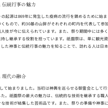
と伝統行事の魅力
の起源は869年に発生した疫病の流行を鎮めるために始
くもので、約30基の山鉾がそれぞれの町内を代表して参
職人技が今に伝えられています。また、祭り期間中には多
維持し継承する役割を担っています。祇園祭は、単に観光
うした神事と伝統行事の魅力を知ることで、訪れる人は日
と現代の融合
願して始まりました。当初は神輿を巡らせる御霊会として
した。祇園祭の最大の魅力は、伝統的な技術を継承する職
々な技術が結集した芸術品です。また、祭りの準備や神事