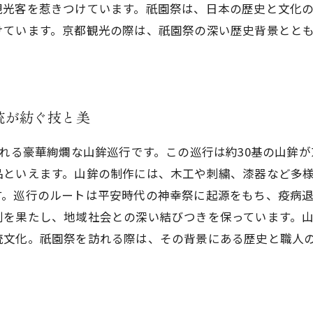
観光客を惹きつけています。祇園祭は、日本の歴史と文化
けています。京都観光の際は、祇園祭の深い歴史背景とと
統が紡ぐ技と美
される豪華絢爛な山鉾巡行です。この巡行は約30基の山鉾
品といえます。山鉾の制作には、木工や刺繍、漆器など多
す。巡行のルートは平安時代の神幸祭に起源をもち、疫病
割を果たし、地域社会との深い結びつきを保っています。
統文化。祇園祭を訪れる際は、その背景にある歴史と職人