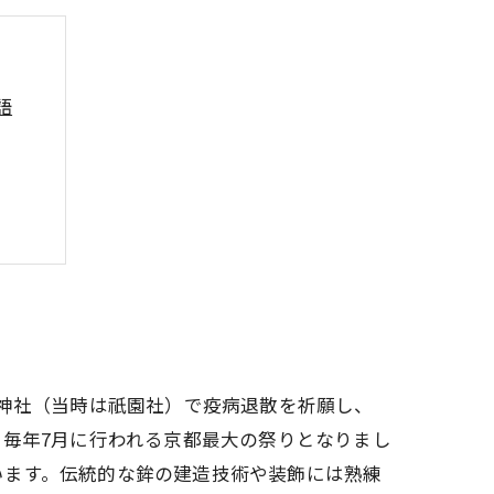
語
み方
末
坂神社（当時は祇園社）で疫病退散を祈願し、
、毎年7月に行われる京都最大の祭りとなりまし
います。伝統的な鉾の建造技術や装飾には熟練