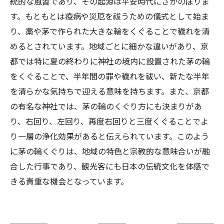
統的な風習であり、その起源は平安時代にさかのぼりま
す。もともとは疫病や災厄を祓うための儀式として始ま
り、藁や茅で作られた大きな輪をくぐることで穢れを清
めるとされています。地域ごとに細かな違いがあり、京
都では特に夏の終わりに神社の境内に設置された茅の輪
をくぐることで、半年間の罪や穢れを祓い、新たな半年
を清らかな気持ちで迎える意味を持ちます。また、京都
の有名な神社では、茅の輪のくぐり方にも決まりがあ
り、右回り、左回り、再度右回りと三度くぐることでよ
り一層の浄化効果があると伝えられています。このよう
に茅の輪くぐりは、地域の特色と宗教的な意味合いが融
合した行事であり、観光客にも日本の伝統文化を体感で
きる貴重な機会となっています。