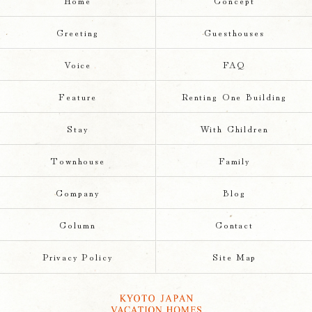
Home
Concept
Greeting
Guesthouses
Voice
FAQ
Feature
Renting One Building
Stay
With Children
Townhouse
Family
Company
Blog
Column
Contact
Privacy Policy
Site Map