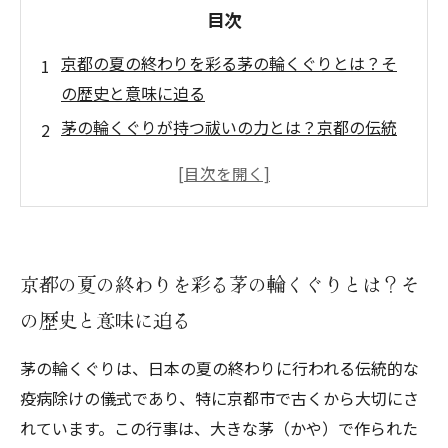
目次
京都の夏の終わりを彩る茅の輪くぐりとは？そ
の歴史と意味に迫る
茅の輪くぐりが持つ祓いの力とは？京都の伝統
行事で罪と穢れを清める
茅の輪くぐりの舞台、京都の神社で繰り広げら
れる神秘的な風景
茅の輪くぐり体験レポート：実際にくぐってわ
京都の夏の終わりを彩る茅の輪くぐりとは？そ
かった心の変化と魅力
の歴史と意味に迫る
伝統を守り続ける京都の人々と共に味わう、茅
の輪くぐりの感動のラスト
茅の輪くぐりは、日本の夏の終わりに行われる伝統的な
全国に広がる茅の輪くぐりの風習、その起源と
疫病除けの儀式であり、特に京都市で古くから大切にさ
地域ごとの特徴を紹介
れています。この行事は、大きな茅（かや）で作られた
夏の京都観光におすすめ！茅の輪くぐりで知る