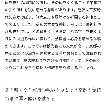
輪を神社の境内に設置し、その輪をくぐることで半年間
日本の伝統文化の奥深さ
の罪や穢れを祓い清める意味があります。起源は平安時
代にさかのぼり、無病息災や厄除けを祈願する神事とし
て広まりました。京都の主要な神社、例えば下鴨神社や
八坂神社では、茅の輪をくぐる際に「八の字」を描くよ
うに３回通る作法が伝わり、参拝者は心身を清める体験
ができます。この行事は観光客にも人気が高く、京都の
歴史と文化の深さを体感する貴重な機会として注目され
ています。夏の終わりを告げる風物詩として、茅の輪く
ぐりはこれからも京都の伝統を守り続けるでしょう。
茅の輪くぐりが持つ祓いの力とは？京都の伝統
行事で罪と穢れを清める